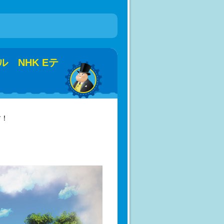
 NHK Eテ
す！