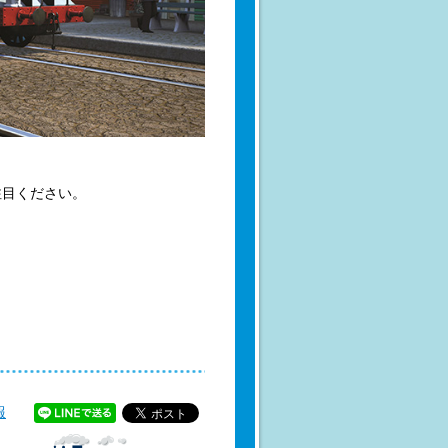
注目ください。
報