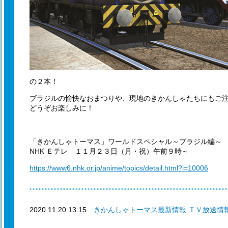
の２本！
ブラジルの愉快なおまつりや、現地のきかんしゃたちにもご
どうぞお楽しみに！
「きかんしゃトーマス」ワールドスペシャル～ブラジル編～
NHK Ｅテレ １１月２３日（月・祝）午前９時～
https://www6.nhk.or.jp/anime/topics/detail.html?i=10006
2020.11.20 13:15
きかんしゃトーマス最新情報
ＴＶ放送情