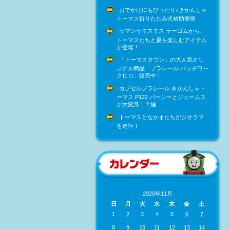
おでかけにもぴったり♪きかんしゃ
トーマス折りたたみ式補助便座
サマンサモスモス ラーゴムから、
トーマスたちと夏を楽しむアイテム
が登場！
「トーマスタウン」の大人気オリ
ジナル商品「プラレール パッチワー
クヒロ」販売中！
カプセルプラレール きかんしゃト
ーマス P122 パーシーとジェームス
が大変身！？編
トーマスとなかまたちがジオラマ
を走行！
2020年11月
日
月
火
水
木
金
土
1
2
3
4
5
6
7
8
9
10
11
12
13
14