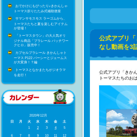
おでかけにもぴったり♪きかんしゃ
トーマス折りたたみ式補助便座
サマンサモスモス ラーゴムから、
トーマスたちと夏を楽しむアイテム
が登場！
「トーマスタウン」の大人気オリ
公式アプリ「
ジナル商品「プラレール パッチワー
クヒロ」販売中！
なし動画を3
カプセルプラレール きかんしゃト
ーマス P122 パーシーとジェームス
が大変身！？編
トーマスとなかまたちがジオラマ
公式アプリ「きか
を走行！
トーマスたちのおは
2020年12月
日
月
火
水
木
金
土
1
2
3
4
5
6
7
8
9
10
11
12