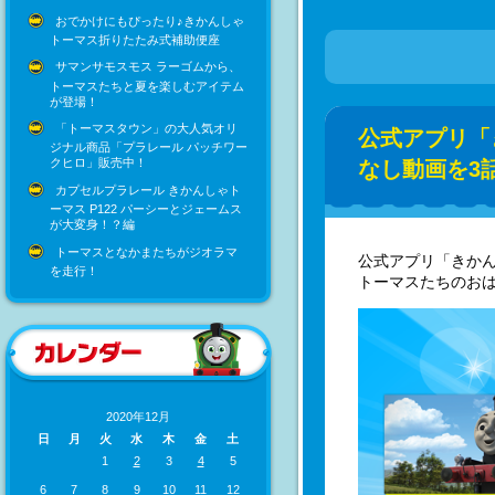
おでかけにもぴったり♪きかんしゃ
トーマス折りたたみ式補助便座
サマンサモスモス ラーゴムから、
トーマスたちと夏を楽しむアイテム
が登場！
「トーマスタウン」の大人気オリ
公式アプリ「
ジナル商品「プラレール パッチワー
クヒロ」販売中！
なし動画を3
カプセルプラレール きかんしゃト
ーマス P122 パーシーとジェームス
が大変身！？編
トーマスとなかまたちがジオラマ
公式アプリ「きか
を走行！
トーマスたちのおは
2020年12月
日
月
火
水
木
金
土
1
2
3
4
5
6
7
8
9
10
11
12