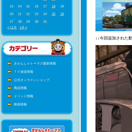
13
14
15
16
17
18
19
20
21
22
23
24
25
26
27
28
29
30
31
« 11月
1月 »
↓↓今回追加された動
きかんしゃトーマス最新情報
ＴＶ放送情報
公式オンラインショップ
商品情報
イベント情報
映画情報