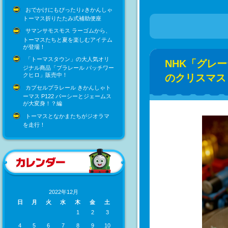
おでかけにもぴったり♪きかんしゃ
トーマス折りたたみ式補助便座
サマンサモスモス ラーゴムから、
トーマスたちと夏を楽しむアイテム
が登場！
「トーマスタウン」の大人気オリ
NHK「グレ
ジナル商品「プラレール パッチワー
クヒロ」販売中！
のクリスマス
カプセルプラレール きかんしゃト
ーマス P122 パーシーとジェームス
が大変身！？編
トーマスとなかまたちがジオラマ
を走行！
2022年12月
日
月
火
水
木
金
土
1
2
3
4
5
6
7
8
9
10