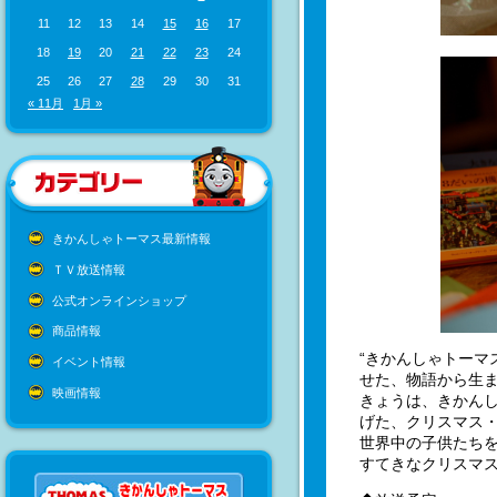
11
12
13
14
15
16
17
18
19
20
21
22
23
24
25
26
27
28
29
30
31
« 11月
1月 »
きかんしゃトーマス最新情報
ＴＶ放送情報
公式オンラインショップ
商品情報
“きかんしゃトーマ
イベント情報
せた、物語から生
映画情報
きょうは、きかん
げた、クリスマス
世界中の子供たち
すてきなクリスマ